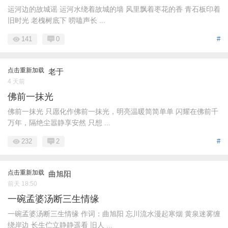
运河边的故城谣 运河水绕着故城的墙 风里飘着枣花的香 青石板印着
旧时光 老槐树底下 唠嗑声长 ...
141
0
#
点击重新加载
老于
4 天前
佛前一抹光
佛前一抹光 只愿化作佛前一抹光，明亮温暖简简单单 闪耀在佛前千
万年，隔绝尘嚣静享安然 只想 ...
232
2
#
点击重新加载
曲旭阳
前天 18:50
一碗孟婆汤断三生情缘
一碗孟婆汤断三生情缘 作词：曲旭阳 忘川流水漫起寒烟 黄泉迷雾缠
绕岸边 长生伫立静静遥看 旧人 ...