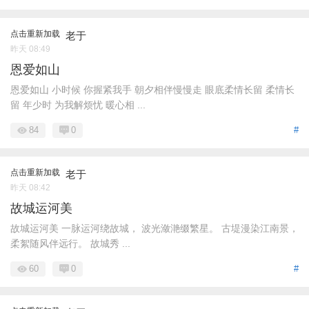
点击重新加载
老于
昨天 08:49
恩爱如山
恩爱如山 小时候 你握紧我手 朝夕相伴慢慢走 眼底柔情长留 柔情长
留 年少时 为我解烦忧 暖心相 ...
84
0
#
点击重新加载
老于
昨天 08:42
故城运河美
故城运河美 一脉运河绕故城， 波光潋滟缀繁星。 古堤漫染江南景，
柔絮随风伴远行。 故城秀 ...
60
0
#