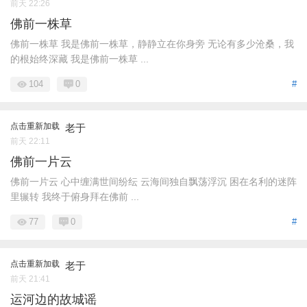
前天 22:26
佛前一株草
佛前一株草 我是佛前一株草，静静立在你身旁 无论有多少沧桑，我
的根始终深藏 我是佛前一株草 ...
104
0
#
点击重新加载
老于
前天 22:11
佛前一片云
佛前一片云 心中缠满世间纷纭 云海间独自飘荡浮沉 困在名利的迷阵
里辗转 我终于俯身拜在佛前 ...
77
0
#
点击重新加载
老于
前天 21:41
运河边的故城谣