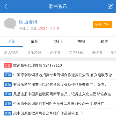
歌曲资讯
歌曲资讯
收藏
+292
今日:
0
主题:
13294
排名:
6
全部
最新
热门
热帖
精华
新人报道
音乐爱好
词作者
文学征稿
曲作者
制
歌词版权代理微信 924177110
公告
中国原创歌词基地招募专业写词合作运营公众号,有兴趣联系微
置顶
信924177110
有音乐梦的朋友可以购买音频设备换作品免费推广，微信：
置顶
254969084，详情进入
凡是注册中国原创歌词网新手会员，记得进入您自己邮箱点链
置顶
接即可认证
中国原创歌词网拥有VIP 会员可以发布到公众号,免费推广
置顶
想中国原创歌词网公众号推广作品要求 如下：
置顶