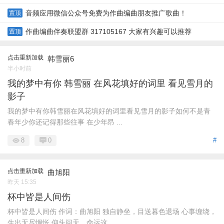
音频应用微信公众号免费为作曲编曲朋友推广歌曲！
置顶
作曲编曲伴奏联盟群 317105167 大家有兴趣可以推荐
置顶
点击重新加载
韩雪丽6
半小时前
我的梦中有你 韩雪丽 在风花填好的词里 看见雪月的
影子
我的梦中有你韩雪丽在风花填好的词里看见雪月的影子如何不是青
春年少你还记得那些往事 在少年昂 ...
8
0
#
点击重新加载
曲旭阳
昨天 15:35
杯中皆是人间伤
杯中皆是人间伤 作词：曲旭阳 独自静坐，目送暮色退场 心事缠绕，
生出无尽惆怅 仰头问天，命运这 ...