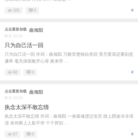
105
0
#
点击重新加载
曲旭阳
昨天 15:15
只为自己活一回
只为自己活一回 作词：曲旭阳 万般苦楚独自吞回 受尽委屈还要刻意
谦卑 毫无保留敞开心扉 换来旁 ...
68
0
#
点击重新加载
曲旭阳
昨天 15:15
执念太深不敢忘情
执念太深不敢忘情 作词：曲旭阳 一身孤魂漂过沧溟 踏上阴途冷冷清
清 奈何桥上人影不停 个个挥别 ...
97
0
#