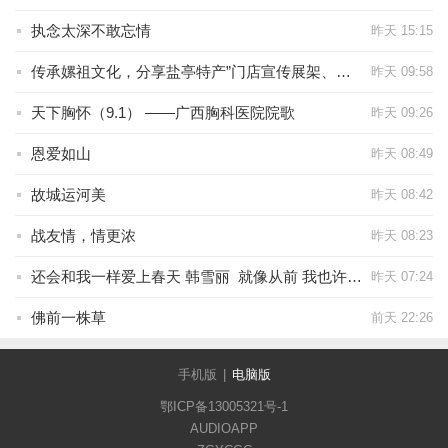
执念太深不敢忘情
昨天 15:15
传承嫘祖文化，分享盐亭特产”门店宣传展架、展板文案
昨天 09:58
天下胸怀（9.1） ——广西胸科医院院歌
昨天 09:26
恩爱如山
昨天 08:49
故城运河美
昨天 08:42
战友情，情更浓
昨天 08:23
还会和我一样爱上春天 韩雪丽 就像从前 我也许是浪漫 我爱的春天 因为生长与暗恋
昨天 07:24
佛前一株草
前天 22:26
手机版
|
电脑版
鄂ICP备13005321号-1
AUDIOAPP