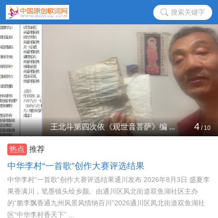
搜索关键字
4
王北斗第四次依《观世音菩萨》编 ...
/
10
热点
推荐
中华李村“一首歌”创作大赛评选结果
中华李村“一首歌”创作大赛评选结果通川发布 2026年8月3日 盛夏李
果香满川，笔墨镜头绘乡颜。由通川区凤北街道双鱼湖社区主办
的“脆李飘香通九州风景风情纳百川”2026通川区凤北街道双鱼湖社
区“中华李村香天下” ...