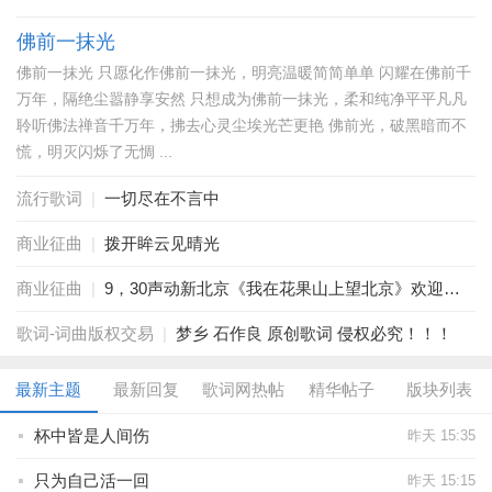
佛前一抹光
佛前一抹光 只愿化作佛前一抹光，明亮温暖简简单单 闪耀在佛前千
万年，隔绝尘嚣静享安然 只想成为佛前一抹光，柔和纯净平平凡凡
聆听佛法禅音千万年，拂去心灵尘埃光芒更艳 佛前光，破黑暗而不
慌，明灭闪烁了无惆 ...
流行歌词
|
一切尽在不言中
商业征曲
|
拨开眸云见晴光
商业征曲
|
9，30声动新北京《我在花果山上望北京》欢迎小样合作
歌词-词曲版权交易
|
梦乡 石作良 原创歌词 侵权必究！！！
最新主题
最新回复
歌词网热帖
精华帖子
版块列表
杯中皆是人间伤
昨天 15:35
只为自己活一回
昨天 15:15