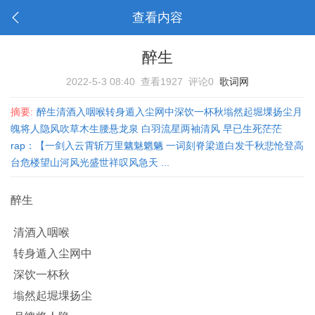
查看内容
醉生
2022-5-3 08:40
查看1927
评论0
歌词网
摘要:
醉生清酒入咽喉转身遁入尘网中深饮一杯秋塕然起堀堁扬尘月
魄将人隐风吹草木生腰悬龙泉 白羽流星两袖清风 早已生死茫茫
rap：【一剑入云霄斩万里魑魅魍魉 一词刻脊梁道白发千秋悲怆登高
台危楼望山河风光盛世祥叹风急天 ...
醉生
清酒入咽喉
转身遁入尘网中
深饮一杯秋
塕然起堀堁扬尘