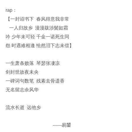
rap：
【一封诏书下 春风得意我非常
一人归故乡 漫漫跋涉鬓如霜
吟 少年未可轻 千金一诺死生同
怨 时遇难相逢 怆然泪下志未偿】
一生萧条败落 琴瑟张凄凉
剑封世故夜未央
一碑词句数笔 残素去骨遗香
无名留志余风华
流水长逝 远他乡
------易𨭉