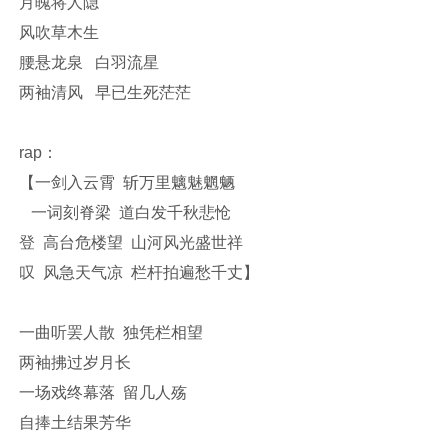
月魄将人隐
风吹草木生
腰悬龙泉 白羽流星
两袖清风 早已生死茫茫
rap：
【一剑入云霄 斩万里魑魅魍魉
一词刻脊梁 道白发千秋悲怆
登 高台危楼望 山河风光盛世祥
叹 风急天气凉 栏杆拍遍愁千丈】
一曲听罢人散 独凭栏相望
两袖拂过岁月长
一场戏终幕落 留几人殇
自捧土结果芳华