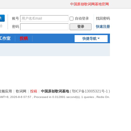
中国原创歌词网基地官网
账号
自动登录
找回密码
始
密码
快速注册
登录
工作室
投稿
快捷导航
音频应用
|
歌词网
|
投稿
|
中国原创歌词基地
( 鄂ICP备13005321号-1 )
GMT+8, 2026-8-6 07:57
, Processed in 0.012891 second(s), 1 queries , Redis On.