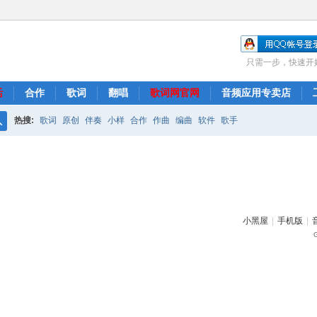
只需一步，快速开
活
合作
歌词
翻唱
歌词网官网
音频应用专卖店
热搜:
歌词
原创
伴奏
小样
合作
作曲
编曲
软件
歌手
搜
索
小黑屋
|
手机版
|