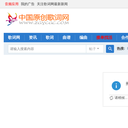
音频应用
我的广告
关注歌词网最新新闻
歌词网
资讯
歌词
曲谱
编曲
接单找活
合
热搜:
帖子
搜
索
请稍候...