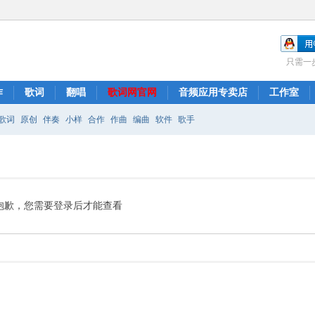
只需一
作
歌词
翻唱
歌词网官网
音频应用专卖店
工作室
歌词
原创
伴奏
小样
合作
作曲
编曲
软件
歌手
抱歉，您需要登录后才能查看