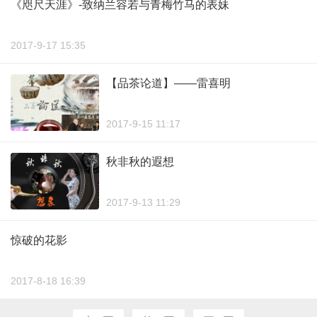
《咫尺天涯》-致纳兰容若与青梅竹马的表妹
2017-9-17 15:35
【品茶论道】——雷喜明
2017-9-15 11:17
秋非秋的遐想
2017-9-13 11:29
惊破的花影
2017-8-18 16:39