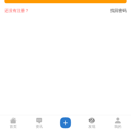
还没有注册？
找回密码
555
首页
资讯
发现
我的
55