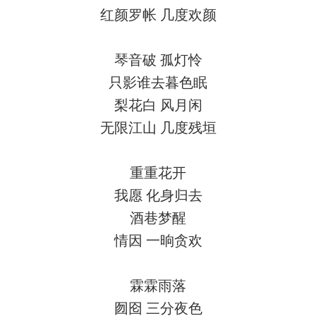
红颜罗帐
几度欢颜
琴音破
孤灯怜
只影谁去暮色眠
梨花白
风月闲
无限江山
几度残垣
重重花开
我愿
化身归去
酒巷梦醒
情因
一晌贪欢
霖霖雨落
囫囵
三分夜色