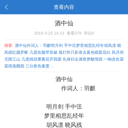
查看内容
酒中仙
2018-3-25 14:13
查看379
评论0
摘要:
酒中仙作词人：羽麒明月剑 手中弦梦里相思乱经年胡风凛 晓
风残红颜罗帐 几度欢颜琴音破 孤灯怜只影谁去暮色眠梨花白 风月闲
无限江山 几度残垣重重花开我愿 化身归去酒巷梦醒情因 一晌贪欢霖
霖雨落囫囵 三分夜色素墨 ...
酒中仙
作词人：羽麒
明月剑
手中弦
梦里相思乱经年
胡风凛
晓风残