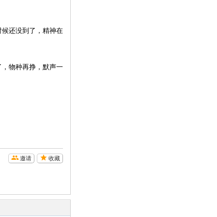
时候还没到了，精神在
。
了，物种再挣，默声一
邀请
收藏