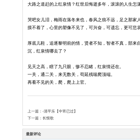
大路之道赶的上红泉情？红世后悔逝多年，滚滚的人生怎
地
哭吧女儿泪，梅雨在落冬来也，春风之痕不远，足之那家
摸不着了，心里的塑像不见了，可兴奋，可遗忘，更可悲
厚底儿鞋，追逐黎明前的情，贤者不知，智者不真，部来
沉，红泉情哪去了？
见天之高，瞎了九只眼，惨不忍睹，红泉情还在。
一关，通二关，来无数关，苟延残喘爬顶端。
再看不见的关，爬，爬上上官。
上一篇：
-清平乐【中宵已过】
下一篇：
长恨歌
最新评论