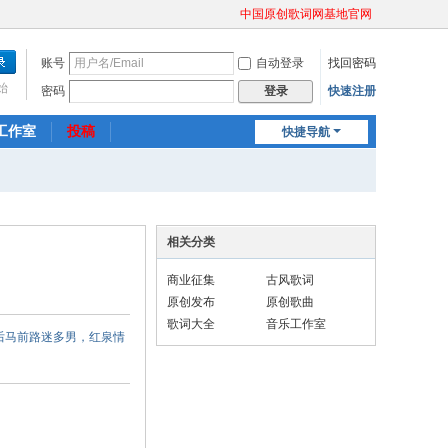
中国原创歌词网基地官网
账号
自动登录
找回密码
始
密码
快速注册
登录
工作室
投稿
快捷导航
相关分类
商业征集
古风歌词
原创发布
原创歌曲
歌词大全
音乐工作室
后马前路迷多男，红泉情