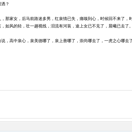
潇洒？
人，那家女，后马前路迷多男，红泉情已失，痛嗅到心，时候回不来了，
哀，如风的轻，壮一趟视线，泪流有河装，途上女已不见了，晨曦已去了
自说，高中泉心，泉美德哪了，泉上善哪了，崇尚哪去了，一虎之心哪去