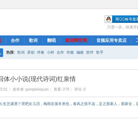
只需一步，快速开
活
合作
歌词
翻唱
歌词网官网
音频应用专卖店
热搜:
歌词
原创
伴奏
小样
合作
作曲
编曲
软件
歌手
搜
索
回体小小说(现代诗词)红泉情
15:01
|
发布者:
gongweiquan
|
查看:
279
|
评论: 0
滚的人生怎潇洒？哭吧女儿泪，梅雨在落冬来也，春风之痕不远，足之那家人，那家女，