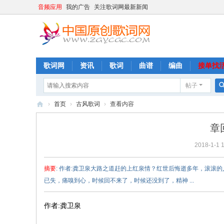
音频应用
我的广告
关注歌词网最新新闻
歌词网
资讯
歌词
曲谱
编曲
接单找
帖子
›
首页
›
古风歌词
›
查看内容
中
章
国
2018-1-1 
原
创
摘要
: 作者:龚卫泉大路之道赶的上红泉情？红世后悔逝多年，滚
歌
已失，痛嗅到心，时候回不来了，时候还没到了，精神 ...
词
网
作者:龚卫泉
基